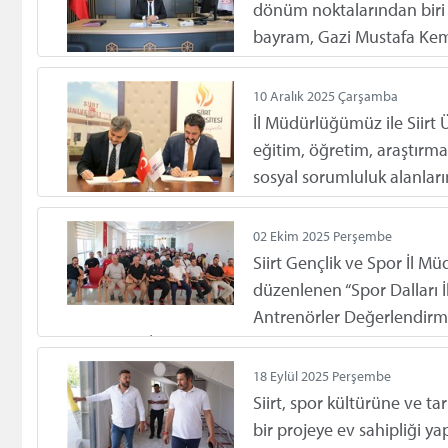
dönüm noktalarından biri
bayram, Gazi Mustafa Kem
sizlere ithaf ve armağan e
ve aynı zamanda aziz milletimizin gençliğine duydu
10 Aralık 2025 Çarşamba
tescillenerek teyid edilmiştir.
İl Müdürlüğümüz ile Siirt Ü
eğitim, öğretim, araştırma,
sosyal sorumluluk alanları
topluma katkı sağlayan pro
amacıyla iş birliği protokolü imzaladı.
02 Ekim 2025 Perşembe
Siirt Gençlik ve Spor İl 
düzenlenen “Spor Dalları İl
Antrenörler Değerlendirme 
Müdürümüz İsmail Çalgan başkanlığında Sporcu Eğiti
Salonu’nda gerçekleştirildi
18 Eylül 2025 Perşembe
Siirt, spor kültürüne ve ta
bir projeye ev sahipliği yap