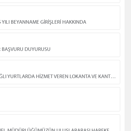
 YILI BEYANNAME GİRİŞLERİ HAKKINDA
R BAŞVURU DUYURUSU
İL MÜDÜRLÜĞÜMÜZE BAĞLI YURTLARDA HİZMET VEREN LOKANTA VE KANTİN KÜÇÜK İŞLETMELERİNDE ÇALI...
GENÇLİK HİZMETLERİ GENEL MÜDÜRLÜĞÜMÜZÜN ULUSLARARASI HAREKETLİLİK PROGRAMI KAPSAMINDA ‘KÜL...