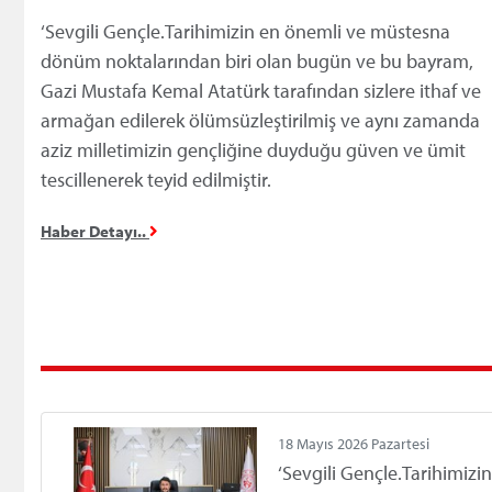
esarete karşı hürriyeti, yılgınlığa karşı umudu, dağınıklı
2025 Avrupa Güreş Şampi
‘Sevgili Gençle.Tarihimizin en önemli ve müstesna
gündür.
madalya kazanarak Avrupa 
dönüm noktalarından biri olan bugün ve bu bayram,
zamanda Dünya ve Avrup
Gazi Mustafa Kemal Atatürk tarafından sizlere ithaf ve
sahip Siirtli Milli Sporcu
armağan edilerek ölümsüzleştirilmiş ve aynı zamanda
annesi ve eşi ile birlikte Siirt Gençlik ve Spor İl Müdü
11 Nisan 2025 Cuma
aziz milletimizin gençliğine duyduğu güven ve ümit
makamında ziyaret etti.
Siirt Gençlik ve Spor İl M
tescillenerek teyid edilmiştir.
BOCCE Petank Avrupa Mill
olan başarılı sporcu İrem N
Haber Detayı..
etti.
08 Nisan 2025 Salı
Siirt’te futbolseverleri he
maçları için geri sayım başl
Atatürk Stadyumu’nda oy
karşılaşmalar öncesinde, 
hazırlıkların son durumu gözden geçirildi.
18 Mayıs 2026 Pazartesi
‘Sevgili Gençle.Tarihimiz