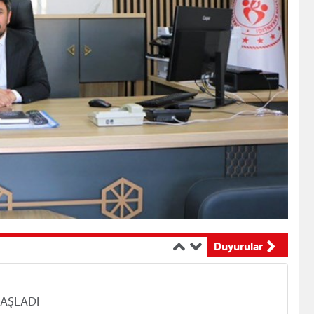
İL MÜDÜRLÜĞÜMÜZE BAĞLI YURTLARDA HİZMET VEREN LOKANTA VE KANTİN KÜÇÜK İŞLETMELERİNDE ÇALI...
GENÇLİK HİZMETLERİ GENEL MÜDÜRLÜĞÜMÜZÜN ULUSLARARASI HAREKETLİLİK PROGRAMI KAPSAMINDA ‘KÜL...
EĞİTİM GÖREVLİSİ - ANTRENÖR BAŞVURULARI BAŞVURU SÜRESİ UZATILMIŞTIR...
Duyurular
BAŞLADI