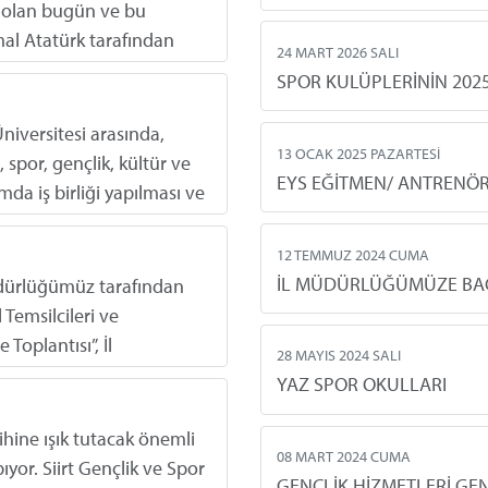
 olan bugün ve bu
al Atatürk tarafından
24 MART 2026 SALI
dilerek ölümsüzleştirilmiş
SPOR KULÜPLERİNİN 2025
ğu güven ve ümit
niversitesi arasında,
13 OCAK 2025 PAZARTESİ
 spor, gençlik, kültür ve
EYS EĞİTMEN/ ANTRENÖ
mda iş birliği yapılması ve
jelerin hayata geçirilmesi
12 TEMMUZ 2024 CUMA
Müdürlüğümüz tarafından
 Temsilcileri ve
Toplantısı”, İl
28 MAYIS 2024 SALI
m Merkezi Toplantı
YAZ SPOR OKULLARI
rihine ışık tutacak önemli
08 MART 2024 CUMA
ıyor. Siirt Gençlik ve Spor