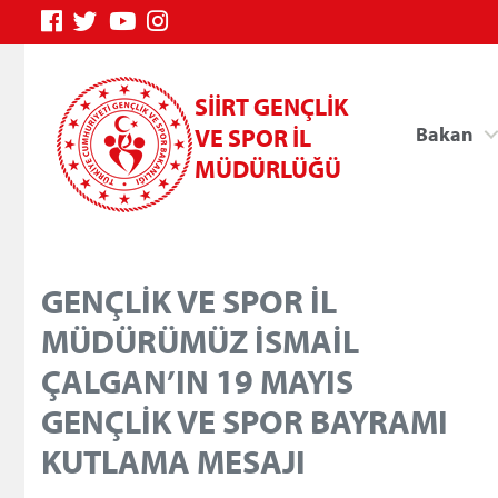
SİİRT GENÇLİK
Bakan
VE SPOR İL
MÜDÜRLÜĞÜ
GENÇLİK VE SPOR İL
17 Mayıs 2025 Cumartesi
MÜDÜRÜMÜZ İSMAİL
Siirt Gençlik ve Spor İl M
ÇALGAN’IN 19 MAYIS
Mayıs Atatürk’ü Anma Gen
Genç Bilgi Sistemi
GENÇLİK VE SPOR BAYRAMI
münasebetiyle bir mesaj y
mesajında şu ifadelere değ
KUTLAMA MESAJI
tarihten ibaret değildir. O gün; bir milletin küllerin
17 Nisan 2025 Perşembe