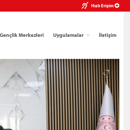
×
Hızlı Erişim
Gençlik Merkezleri
Uygulamalar
İletişim
 YILI BEYANNAME GİRİŞLERİ HAKKINDA
ri
Kredi/Yurt E-Ödeme
R BAŞVURU DUYURUSU